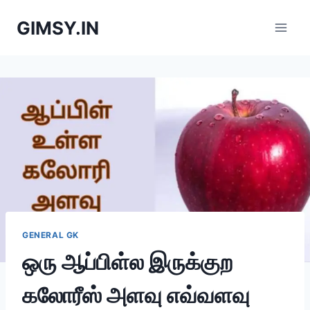
Skip
GIMSY.IN
to
content
GENERAL GK
ஒரு ஆப்பிள்ல இருக்குற
கலோரீஸ் அளவு எவ்வளவு