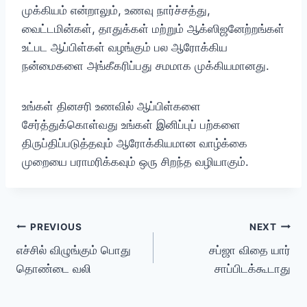
முக்கியம் என்றாலும், உணவு நார்ச்சத்து,
வைட்டமின்கள், தாதுக்கள் மற்றும் ஆக்ஸிஜனேற்றங்கள்
உட்பட ஆப்பிள்கள் வழங்கும் பல ஆரோக்கிய
நன்மைகளை அங்கீகரிப்பது சமமாக முக்கியமானது.
உங்கள் தினசரி உணவில் ஆப்பிள்களை
சேர்த்துக்கொள்வது உங்கள் இனிப்புப் பற்களை
திருப்திப்படுத்தவும் ஆரோக்கியமான வாழ்க்கை
முறையை பராமரிக்கவும் ஒரு சிறந்த வழியாகும்.
Post
PREVIOUS
NEXT
எச்சில் விழுங்கும் பொது
சப்ஜா விதை யார்
navigation
தொண்டை வலி
சாப்பிடக்கூடாது